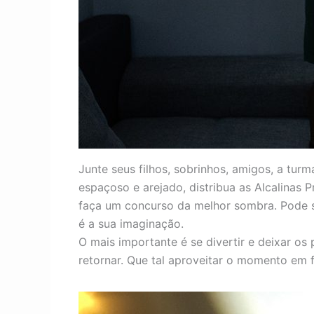
Junte seus filhos, sobrinhos, amigos, a tur
espaçoso e arejado, distribua as Alcalinas
faça um concurso da melhor sombra. Pode se
é a sua imaginação.
O mais importante é se divertir e deixar os
retornar. Que tal aproveitar o momento em f