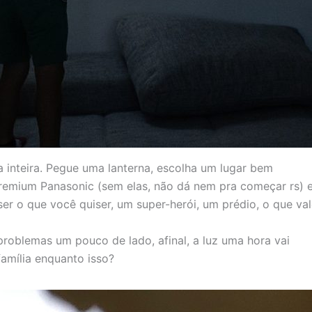
ma inteira. Pegue uma lanterna, escolha um lugar bem
 Premium Panasonic (sem elas, não dá nem pra começar rs) 
r o que você quiser, um super-herói, um prédio, o que va
 problemas um pouco de lado, afinal, a luz uma hora vai
amília enquanto isso?