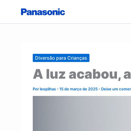
Ir
para
o
conteúdo
Diversão para Crianças
A luz acabou, 
Por
leopilhas
-
15 de março de 2025
-
Deixe um comen