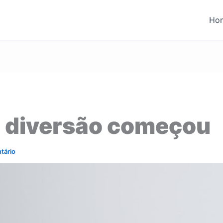
Ho
a diversão começou
tário