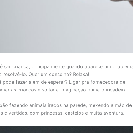
é ser criança, principalmente quando aparece um problem
o resolvê-lo. Quer um conselho? Relaxa!
ê pode fazer além de esperar? Ligar pra fornecedora de
amar as crianças e soltar a imaginação numa brincadeira
pão fazendo animais irados na parede, mexendo a mão de
as divertidas, com princesas, castelos e muita aventura.